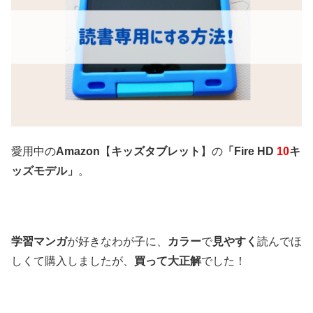
愛用中の
Amazon
【
キッズタブレット
】の
「
Fire HD
10
キ
ッズモデル」
。
学習マンガ
が好きなわが子に、
カラー
で
見やすく
読んでほ
しくて購入しましたが、
買って大正解
でした！