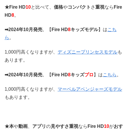
★
Fire HD
10
と比べて、
価格
や
コンパクト
さ
重視
なら
Fire
HD
8
。
➡2024年10月発売
。【
Fire HD
8
キッズモデル
】は
こち
ら
。
1,000円高くなりますが、
ディズニープリンセスモデル
も
あります。
➡2024年10月発売
。【
Fire HD
8
キッズ
プロ
】は
こちら
。
1,000円高くなりますが、
マーベルアベンジャーズモデル
もあります。
★本
や
動画
、
アプリ
の
見やすさ重視
なら
Fire HD
10
が
おす