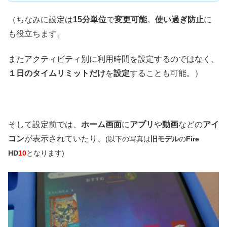
（ちなみに設定は
15分単位
で
変更可能
。
使い過ぎ防止
に
も役立ちます。
またアクティビティ別に利用時間を設定するのではなく、
１日のタイムリミットだけ
を
設定
することも可能。）
そして設定前では、
ホーム画面
に
アプリ
や
動画
などの
アイ
コン
が表示されていたり、
(以下の写真は
旧モデル
の
Fire
HD
10
となります)