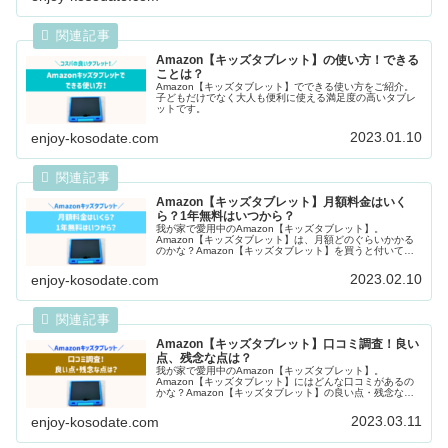
Amazon【キッズタブレット】の使い方！できる
ことは？
Amazon【キッズタブレット】でできる使い方をご紹介。
子どもだけでなく大人も便利に使える満足度の高いタブレ
ットです。
2023.01.10
enjoy-kosodate.com
Amazon【キッズタブレット】月額料金はいく
ら？1年無料はいつから？
我が家で愛用中のAmazon【キッズタブレット】。
Amazon【キッズタブレット】は、月額どのぐらいかかる
のかな？Amazon【キッズタブレット】を買うと付いてく
るAmazon Kid＋はいつから1年...
2023.02.10
enjoy-kosodate.com
Amazon【キッズタブレット】口コミ調査！良い
点、残念な点は？
我が家で愛用中のAmazon【キッズタブレット】。
Amazon【キッズタブレット】にはどんな口コミがあるの
かな？Amazon【キッズタブレット】の良い点・残念な点
は何かな？といった疑問に応えて、本記事...
2023.03.11
enjoy-kosodate.com