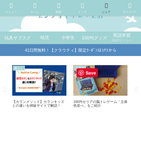
メニュー
ホーム
検索
トップ
シェア
サイドバー
英語学習
玩具サブスク
幼児
小学生
100均グッズ
姉妹サイトへ
41日間無料！【クラウティ】限定ｸｰﾎﾟﾝはｺﾁﾗから
子育て
暮らし
暮
Save
立体
小学生におススメ！100均ショップ
【100均セリアのおしぼりトレー】
10
の自由帳が活躍中！
シンプル＆２枚入りでコスパ良
て
し！