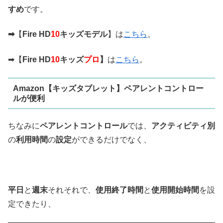
すめ
です。
➡
【
Fire HD
10
キッズモデル
】は
こちら
。
➡【
Fire HD
10
キッズ
プロ
】
は
こちら
。
Amazon【キッズタブレット】ペアレントコントロー
ルが便利
ちなみに
ペアレントコントロール
では、
アクティビティ別
の
利用時間
の
設定
ができるだけでなく、
平日
と
週末
それそれで、
使用終了時間
と
使用開始時間
を設
定できたり、