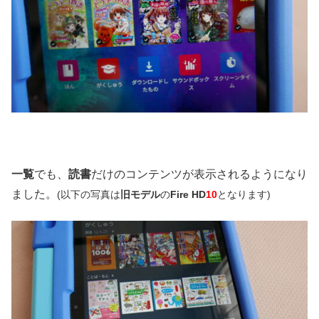
一覧
でも、
読書
だけのコンテンツが表示されるようになり
ました。
(以下の写真は
旧モデル
の
Fire HD
10
となります)