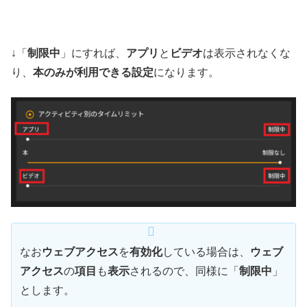
↓「
制限中
」にすれば、
アプリ
と
ビデオ
は表示されなくな
り、
本のみが利用できる設定
になります。
なお
ウェブアクセス
を
有効化
している場合は、
ウェブ
アクセス
の
項目
も
表示
されるので、同様に「
制限中
」
とします。