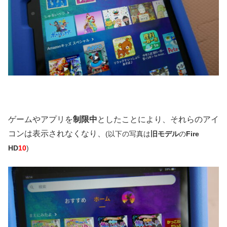
ゲームやアプリを
制限中
としたことにより、それらのアイ
コンは表示されなくなり、
(以下の写真は
旧モデル
の
Fire
HD
10
)