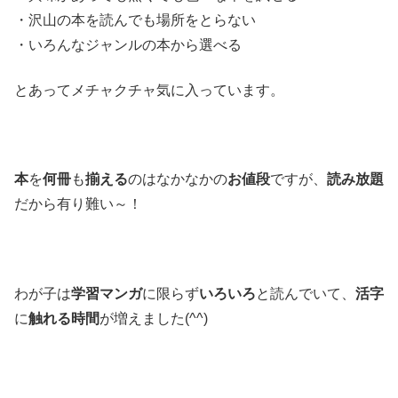
・沢山の本を読んでも場所をとらない
・いろんなジャンルの本から選べる
とあってメチャクチャ気に入っています。
本
を
何冊
も
揃える
のはなかなかの
お値段
ですが、
読み放題
だから有り難い～！
わが子は
学習マンガ
に限らず
いろいろ
と読んでいて、
活字
に
触れる時間
が増えました(^^)