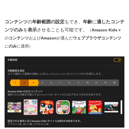
コンテンツ
の
年齢範囲の設定
もでき、
年齢
に
適したコンテ
ンツのみ
を
表示
させることも可能です。
（
Amazon Kids＋
の
コンテンツ
および
Amazon
が選んだ
ウェブブラウザコンテンツ
に
のみ
に適用）