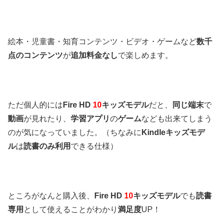
絵本・
児童書・知育コンテンツ・ビデオ・ゲームなど
数千
点のコンテンツ
が
追加料金なし
で楽しめます。
ただ個人的には
Fire HD
10
キッズモデル
だと、
同じ端末
で
動画
が見れたり、
学習アプリ
の
ゲーム
なども出来てしまう
のが気になっていました。（ちなみに
Kindleキッズモデ
ル
は
読書のみ利用
できる仕様）
ところがなんと購入後、
Fire HD
10
キッズモデル
でも
読書
専用
として使えることがわかり
満足度
UP！