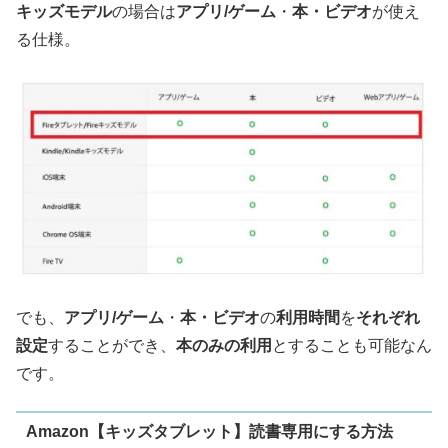
キッズモデル
の場合は
アプリ/ゲーム
・
本・
ビデオ
が使え
る仕様。
でも、
アプリ/ゲーム
・
本・
ビデオ
の
利用時間
を
それぞれ
設定
することができ、
本のみの利用
とすることも可能なん
です。
Amazon【キッズタブレット】読書専用にする方法