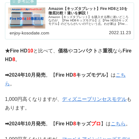
Amazon【キッズタブレット】Fire HD8と10を
徹底比較！違いを解説！
Amazon【キッズタブレット】を購入する際に迷いどころ
なのが、【Fire HD8キッズモデル】と【Fire HD10キッズ
モデル】のどちらがいいの!?という点。わが家は【Fire
HD10キッズモデ...
2022.11.23
enjoy-kosodate.com
★
Fire HD
10
と比べて、
価格
や
コンパクト
さ
重視
なら
Fire
HD
8
。
➡2024年10月発売
。【
Fire HD
8
キッズモデル
】は
こち
ら
。
1,000円高くなりますが、
ディズニープリンセスモデル
も
あります。
➡2024年10月発売
。【
Fire HD
8
キッズ
プロ
】は
こちら
。