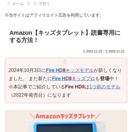
ホーム
子育て
※当サイトはアフィリエイト広告を利用しています。
Amazon【キッズタブレット】読書専用に
する方法！
2022.11.23
2025.11.22
2024年10月3日に
Fire HD
8
キッズモデル
が新しくなり
ました。 また新たに
Fire HD
8
キッズプロ
も
登場
中！
※本記事でご紹介している
Fire HD
8
は
1つ前のモデル
（2022年発売分）になります