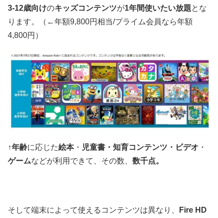
3-12歳向け
の
キッズコンテンツ
が
1年間使いたい放題
とな
ります。（←年額9,800円相当/プライム会員なら年額
4,800円）
↑
年齢
に応じた
絵本
・
児童書
・知育コンテンツ
・ビデオ
・
ゲーム
などが利用できて、その数、
数千点。
そして端末によって使えるコンテンツは異なり、
Fire HD