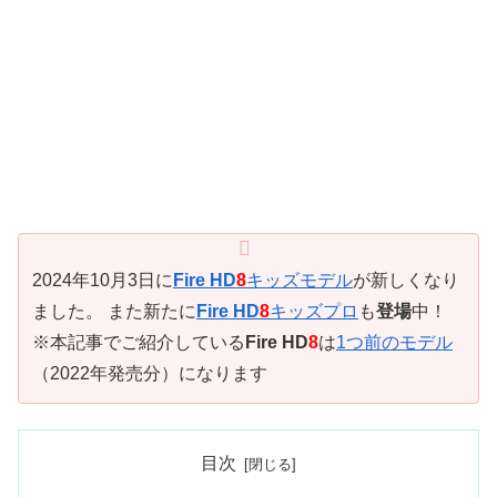
2024年10月3日に
Fire HD
8
キッズモデル
が新しくなり
ました。 また新たに
Fire HD
8
キッズプロ
も
登場
中！
※本記事でご紹介している
Fire HD
8
は
1つ前のモデル
（2022年発売分）になります
目次