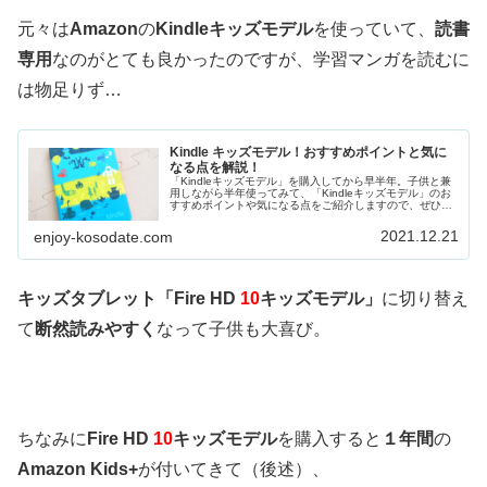
元々は
Amazon
の
Kindleキッズモデル
を使っていて、
読書
専用
なのがとても良かったのですが、学習マンガを読むに
は物足りず…
Kindle キッズモデル！おすすめポイントと気に
なる点を解説！
「Kindleキッズモデル」を購入してから早半年。子供と兼
用しながら半年使ってみて、「Kindleキッズモデル」のお
すすめポイントや気になる点をご紹介しますので、ぜひ参
考にしてみてくださいね。結論とし...
2021.12.21
enjoy-kosodate.com
キッズタブレット「Fire HD
10
キッズモデル」
に切り替え
て
断然読みやすく
なって子供も大喜び。
ちなみに
Fire HD
10
キッズモデル
を購入すると
１年間
の
Amazon Kids+
が付いてきて（後述）、