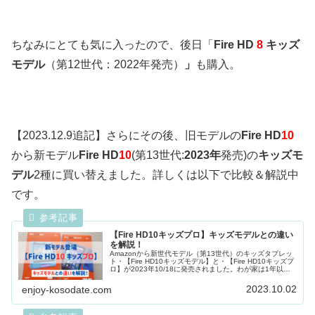
ちなみにとても気に入ったので、後日「
Fire HD
8
キッズ
モデル
（第12世代：2022年発売）
」
も購入。
【2023.12.9追記】さらにその後、旧モデルの
Fire HD
10
から新モデル
Fire HD
10
(第13世代:
2023年
発売)の
キッズモ
デル
2種に買い替えました。詳しくは以下で比較＆解説中
です。
【Fire HD10キッズプロ】キッズモデルとの違い
を解説！
Amazonから新世代モデル（第13世代）のキッズタブレッ
ト・【Fire HD10キッズモデル】と・【Fire HD10キッズプ
ロ】が2023年10/18に発売されました。わが家は1年以
上、1つ古いモ...
2023.10.02
enjoy-kosodate.com