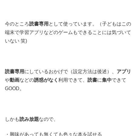
今のところ
読書専用
として使っています。（子どもはこの
端末で学習アプリなどのゲームもできることには気づいて
いない 笑)
読書専用
にしているおかげで（設定方法は後述）、
アプリ
や
動画
などの
誘惑がなく
利用できて、
読書
に
集中
できて
GOOD。
しかも
読み放題
なので、
・興味があっても無くても色々な本を試せる