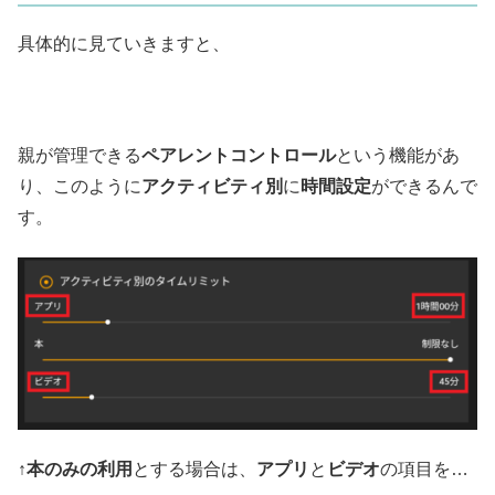
具体的に見ていきますと、
親が管理できる
ペアレントコントロール
という機能があ
り、このように
アクティビティ別
に
時間設定
ができるんで
す。
↑
本のみの利用
とする場合は、
アプリ
と
ビデオ
の項目を…