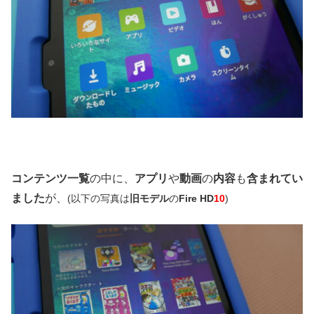
コンテンツ一覧
の中に、
アプリ
や
動画
の
内容
も
含まれてい
ました
が、
(以下の写真は
旧モデル
の
Fire HD
10
)