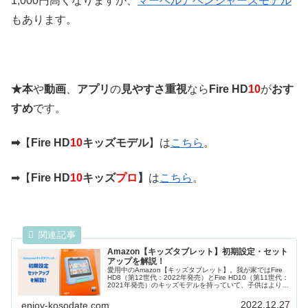
1,000円高くなりますが、
マーベルアベンジャーズモデル
もあります。
★本
や
動画
、
アプリ
の
見やすさ重視
なら
Fire HD
10
が
おす
すめ
です。
➡
【
Fire HD
10
キッズモデル
】は
こちら
。
➡【
Fire HD
10
キッズ
プロ
】
は
こちら
。
Amazon【キッズタブレット】初期設定・セット
アップを解説！
愛用中のAmazon【キッズタブレット】。我が家ではFire
HD8（第12世代：2022年発売）とFire HD10（第11世代：
2021年発売）のキッズモデルを持っていて、子供はより大
きい画面のF...
2022.12.27
enjoy-kosodate.com