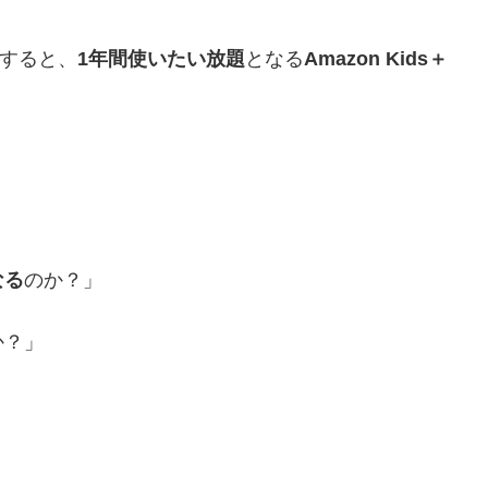
すると、
1年間使いたい放題
となる
Amazon Kids＋
なる
のか？」
か？」