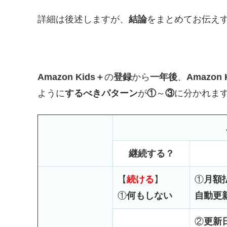
詳細は後述しますが、
結論
をまとめてお伝え
Amazon Kids＋
の
登録
から
一年後
、
Amazon 
ように
するべきパターン
が
①
～
③
に分かれま
継続する？
【
続ける
】
①
月額
①
何もしない
自動更
②
更新