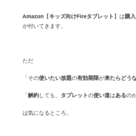
Amazon
【
キッズ向けFireタブレット
】は
購入
が付いてきます。
ただ
「その
使いたい放題
の
有効期限
が
来たらどう
「
解約
しても、
タブレット
の
使い道
は
ある
の
は気になるところ。