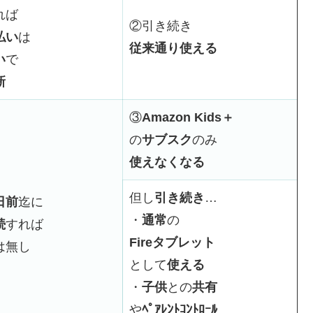
れば
②引き続き
払い
は
従来通り使える
い
で
新
③
Amazon Kids＋
の
サブスク
のみ
使えなくなる
但し
引き続き
…
日前
迄に
・
通常
の
続
すれば
Fireタブレット
は無し
として
使える
・
子供
との
共有
や
ﾍﾟｱﾚﾝﾄｺﾝﾄﾛｰﾙ