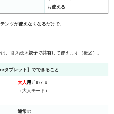
も
使える
ンテンツが
使えなくなる
だけで、
外
は、引き続き
親子
で
共有
して使えます（後述）。
reタブレット
】で
できること
大人
用
ﾌﾟﾛﾌｨｰﾙ
（大人モード）
通常
の