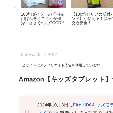
ゥのスマ
100均ダイソーの『指先
【100均セリアの反射
ケース」
用ばんそうこう』が優
ンド】が使える！親子
秀！ささくれにGOOD！
交通安全！
ホーム
子育て
※当サイトはアフィリエイト広告を利用しています。
Amazon【キッズタブレット
2024年10月3日に
Fire HD
8
キッズモ