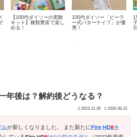
バ
【100均ダイソーの実験
100均ダイソー「ピーラ
で
キット】種類豊富で楽し
ー式バターナイフ」が優
める！
秀！
】一年後は？解約後どうなる？
2023.12.30
2026.06.22
デル
が新しくなりました。 また新たに
Fire HD
8
キ