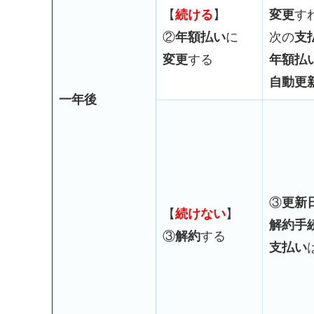
【
続ける
】
変更
す
②
年額払い
に
次の
支
変更
する
年額払
自動更
一年後
③
更新
【
続けない
】
解約手
③
解約
する
支払い