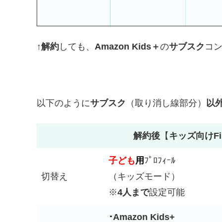
↑
解約
しても、
Amazon Kids＋
の
サブスク
コ
以下のように
サブスク
（取り消し線部分）
以
解約後
【
キッズ向けFi
子ども
用
ﾌﾟﾛﾌｨｰﾙ
切替え
（キッズモード）
※
4人まで
設定可能
･
Amazon Kids+