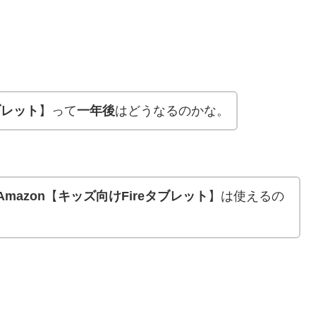
ブレット
】って
一年後
はどうなるのかな。
A
mazon
【
キッズ向けFireタブレット
】は使えるの