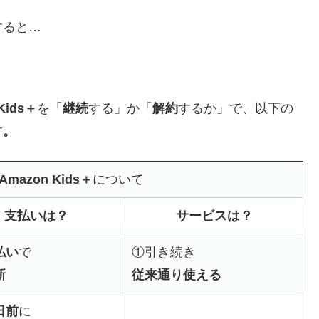
すると…
Kids＋
を「
継続
する」か「
解約
するか」で、以下の
す
。
Amazon Kids＋
について
支払いは？
サービスは？
払い
で
①引き続き
新
従来通り使える
日前
に