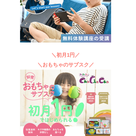
＼初月1円／
＼おもちゃのサブスク／