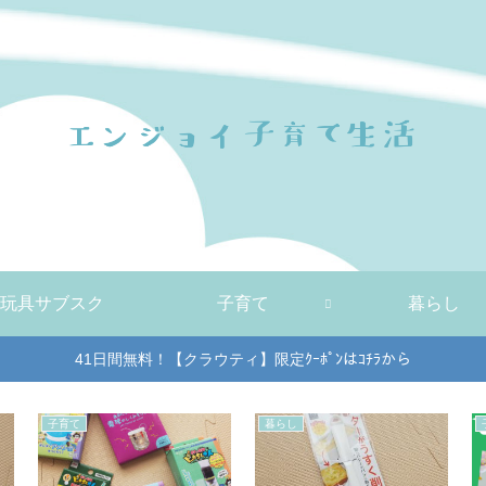
玩具サブスク
子育て
暮らし
41日間無料！【クラウティ】限定ｸｰﾎﾟﾝはｺﾁﾗから
子育て
暮らし