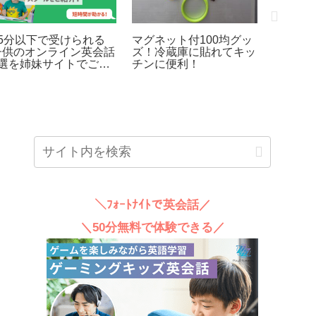
15分以下で受けられる
マグネット付100均グッ
わが子
子供のオンライン英会話
ズ！冷蔵庫に貼れてキッ
リンク
3選を姉妹サイトでご紹
チンに便利！
につい
介！
説中！
＼ﾌｫｰﾄﾅｲﾄで英会話／
＼50分無料で体験できる／