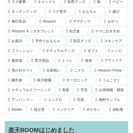
ラク家事
キャンドゥ
知育グッズ
本
ベビー
キッチングッズ
ラク育児
おもちゃ
遊び
無印良品
Amazon
ママグッズ
おやつ
Amazon キッズタブレット
幼児食
ママにおすすめ
お風呂
手作りおもちゃ
防災グッズ
スキンケア
ファッション
ナチュラルグッズ
ギフト
レシピ
無添加
育児用品
トイレ
身体
アウトドア
母の日ギフト
出産祝い
ニトリ
Amazon Prime
離乳食
秋川牧園
オーガニック
うんこゼミ
ナチュラルクリーニング
美容
手芸
お得情報・懸賞
アンパンマン
ユニクロ
写真
無料サンプル
Kindle
祖父母
インテリア
ポケモン
自転車
楽天ROOMはじめました