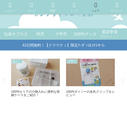
メニュー
ホーム
検索
トップ
シェア
サイドバー
英語学習
玩具サブスク
幼児
小学生
100均グッズ
姉妹サイトへ
41日間無料！【クラウティ】限定ｸｰﾎﾟﾝはｺﾁﾗから
暮らし
子育て
子
フッ
100均セリアの小物入れに便利な収
100均ダイソーの名札クリップをレ
10
納ケースをご紹介！
ビュー
で