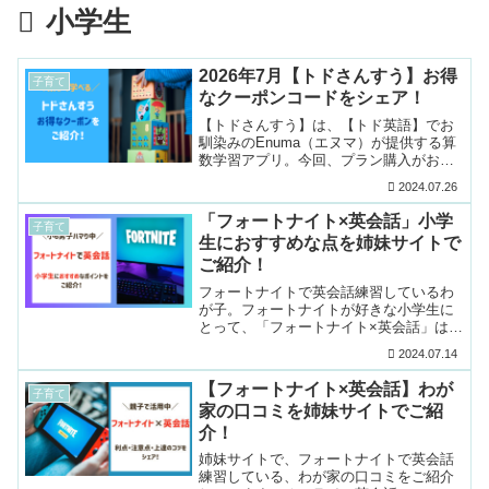
小学生
2026年7月【トドさんすう】お得
子育て
なクーポンコードをシェア！
【トドさんすう】は、【トド英語】でお
馴染みのEnuma（エヌマ）が提供する算
数学習アプリ。今回、プラン購入がお得
になる当サイト専用クーポンコードをい
2024.07.26
ただきましたので、ご紹介します！＼公
式サイトはこちら...
「フォートナイト×英会話」小学
子育て
生におすすめな点を姉妹サイトで
ご紹介！
フォートナイトで英会話練習しているわ
が子。フォートナイトが好きな小学生に
とって、「フォートナイト×英会話」は1
つの有効な学習方法だと感じていて、小
2024.07.14
学生におすすめなポイントを挙げるとこ
ちら。 とにかく楽...
【フォートナイト×英会話】わが
子育て
家の口コミを姉妹サイトでご紹
介！
姉妹サイトで、フォートナイトで英会話
練習している、わが家の口コミをご紹介