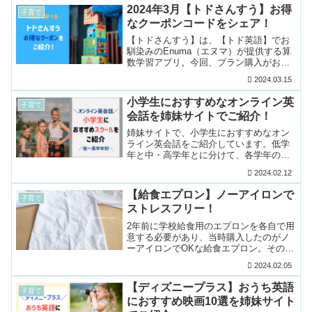
ても価格。税込3...
2024年3月【トドさんすう】お得
子育て
なクーポンコードをシェア！
【トドさんすう】は、【トド英語】でお
馴染みのEnuma（エヌマ）が提供する算
数学習アプリ。今回、プラン購入がお得
になる当サイト専用クーポンコードをい
2024.03.15
ただきましたので、ご紹介します！
【2024.4月追記...
小学生におすすめなオンライン英
子育て
会話を姉妹サイトでご紹介！
姉妹サイトで、小学生におすすめなオン
ライン英会話をご紹介しています。低学
年と中・高学年とに分けて、各学年の傾
向とおすすめを解説。スクールごとに強
2024.02.12
みが異なるので、【目的】【条件】【子
供の性格】を念頭に置...
【給食エプロン】ノーアイロンで
子育て
ストレスフリー！
2年前に学校給食用のエプロンを各自で用
意する必要があり、当時購入したのがノ
ーアイロンでOKな給食エプロン。その後
使い続けていますが、アイロンなしでも
2024.02.05
許容範囲！生地もしっかりしていて、購
入してよかったの...
【ディズニープラス】おうち英語
子育て
におすすめ映画10選を姉妹サイト