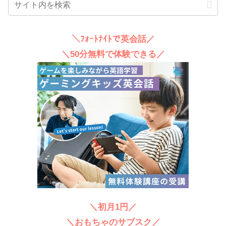
＼ﾌｫｰﾄﾅｲﾄで英会話／
＼50分無料で体験できる／
＼初月1円／
＼おもちゃのサブスク／