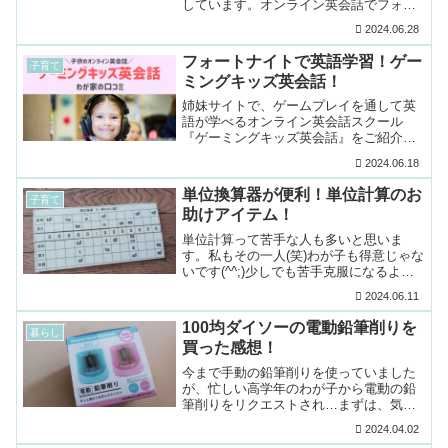
しています。オンライン英会話でフォー
トナイトを活用する方法から、英会話練
2024.06.28
習にフォートナイトを取り入れる利点や
注意したい点、上達の...
フォートナイトで英語学習！ゲー
子育て
ミングキッズ英会話！
姉妹サイトで、ゲームプレイを通して英
語が学べるオンライン英会話スクール
『ゲーミングキッズ英会話』をご紹介し
ています。現在利用できるタイトルは
2024.06.18
「FORTNITE」だけですが、今後も人気
のゲームタイトルが...
単位換算器が便利！単位計算のお
子育て
助けアイテム！
単位計算って苦手な人も多いと思いま
す。私もその一人(笑)わが子も得意じゃな
いです(^^;)少しでも苦手克服になるよ
う、色々調べてみたところ、「単位換算
2024.06.11
器」なるものがあることを知って、手作
りしてみました...
100均ダイソーの電動鉛筆削りを
暮らし
買った感想！
今まで手動の鉛筆削りを使っていました
が、忙しい高学年のわが子から電動の鉛
筆削りをリクエストされ…まずは、気に
なっていた100均ダイソーの電動鉛筆削り
2024.04.02
を購入してみました！魅力はなんと言っ