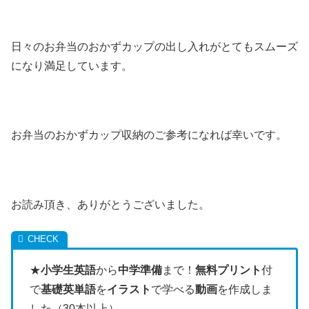
日々のお弁当のおかずカップの出し入れがとてもスムーズ
になり満足しています。
お弁当のおかずカップ収納のご参考になれば幸いです。
お読み頂き、ありがとうございました。
★
小学生英語
から
中学準備
まで！
無料プリント
付
で
基礎英単語
を
イラスト
で学べる
動画
を作成しま
した（30本以上）。