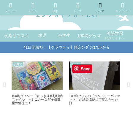
メニュー
ホーム
検索
トップ
シェア
サイドバー
英語学習
玩具サブスク
幼児
小学生
100均グッズ
姉妹サイトへ
41日間無料！【クラウティ】限定ｸｰﾎﾟﾝはｺﾁﾗから
暮らし
子育て
暮
Save
スケ
【100均セリアのミニテーブル】ア
【ライト付耳かき】今度は100均キ
10
た
ウトドアでもおうちでも！
ャンドゥで新調しました
ん
イ