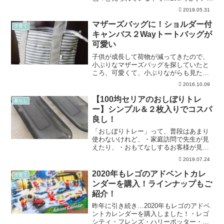
ポケットティッシュに一目惚れ。ひとき
2019.05.31
わカッコ可愛い？デザインの上、日本
製、８個入り、水に流せる･･･という点が
マザーズバッグに！ショルダー付
子育て
気に入り購入し...
キャンバス２Wayトートバッグが
可愛い
子供が成長して荷物が減ってきたので、
小ぶりなマザーズバッグを探していたと
ころ、可愛くて、小ぶりながらも見た目
以上の容量の、ショルダー付＆ファスナ
2016.10.09
ー付キャンバス２Wayトートバッグに出
会えたのでご紹介します。なお今回ご紹
【100均セリアのおしぼりトレ
暮らし
介するのは小ぶりなスモ...
ー】シンプル＆２枚入りでコスパ
良し！
「おしぼりトレー」って、普段はあまり
使わないけれど、・家庭訪問で先生が見
えたり、・おもてなしするお客様が見え
たり、など、「紙おしぼりやウエットテ
2019.07.24
ィッシュじゃ、なんだか気が引ける…」
という時に出番がありますよね。ただ、
2020年もレゴのアドベントカレ
子育て
「おしぼりトレー」はイマ...
ンダーを購入！ラインナップもご
紹介！
昨年に引き続き…2020年もレゴのアドベ
ントカレンダーを購入しました！・レゴ
シティ・フレンズ・ハリーポッター・ス