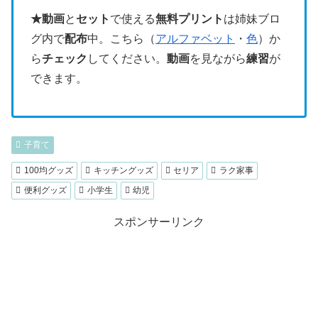
★動画
と
セット
で使える
無料プリント
は姉妹ブロ
グ内で
配布
中。こちら（
アルファベット
・
色
）か
ら
チェック
してください。
動画
を見ながら
練習
が
できます。
子育て
100均グッズ
キッチングッズ
セリア
ラク家事
便利グッズ
小学生
幼児
スポンサーリンク