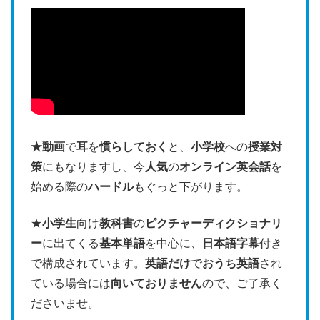
★動画
で
耳
を
慣らしておく
と、
小学校
への
授業対
策
にもなりますし、今
人気
の
オンライン英会話
を
始める際の
ハードル
もぐっと下がります。
★
小学生
向け
教科書
の
ピクチャーディクショナリ
ー
に出てくる
基本単語
を中心に、
日本語字幕
付き
で構成されています。
英語だけ
で
おうち英語
され
ている場合には
向いておりません
ので、ご了承く
ださいませ。