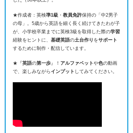
★作成者：英検
準1級
・
教員免許
保持の「中2男子
の母」。5歳から英語を細く長く続けてきたわが子
が、小学校卒業までに英検3級を取得した際の
学習
経験をヒントに、
基礎英語
の
土台作り
を
サポート
するために制作・配信しています。
★『
英語
の
第一歩
』！
アルファベット
や
色
の動画
で、楽しみながら
インプット
してみてください。