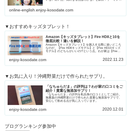
キッズ英会話（運営会社：株式会社Play2S...
online-english.enjoy-kosodate.com
▼おすすめキッズタブレット！
Amazon【キッズタブレット】Fire HD8と10を
徹底比較！違いを解説！
Amazon【キッズタブレット】を購入する際に迷いどころ
なのが、【Fire HD8キッズモデル】と【Fire HD10キッズ
モデル】のどちらがいいの!?という点。わが家は【Fire
HD10キッズモデ...
2022.11.23
enjoy-kosodate.com
▼お気に入り！沖縄野菜だけで作られたサプリ。
「なちゅらだま」の評判は？わが家の口コミをご
紹介！貴重な無添加サプリ！
「なちゅらだま」の評判を私自身の口コミとしてご紹介。
無農薬の沖縄野菜だけで作られた貴重な無添加サプリで、
安心して飲める点が気に入っています。
2020.12.01
enjoy-kosodate.com
ブログランキング参加中