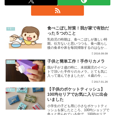
食べこぼし対策！我が家で有効だ
子育て
った５つのこと
乳幼児の時期は、食べこぼしが激しい時
期。仕方ないと思いつつも、食べ散らし
後の食卓や床を毎回掃除するのはなかな
か大変ですよね(^^;げんなりしちゃうこと
2016.09.09
もしょっちゅう…私もありましたー！少
しでも片付けが楽になれば余裕がうまれ
子供と簡単工作！手作りカメラ
子育て
るし、子供にも好影...
我が子が２歳の時に、未就園児のイベン
トで頂いた手作りのカメラ。とても気に
入って遊んできましたが、４歳の今、そ
のカメラがボロボロになってきたので真
2017.01.26
似して新たに手作りしてみました。簡単
に出来たので、ご紹介します。子供と簡
【子供のポケットティッシュ】
子育て
単工作！手作りカメラ手作...
100均セリアでお気に入りに出会
いました
小学生の子ども用に小さなポケットティ
ッシュを探したところ、100均ショップで
色々と売られている中で…100均セリアの