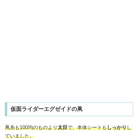
仮面ライダーエグゼイドの凧
凧糸も100均のものより
太目
で、本体シートも
しっかり
し
ていました。