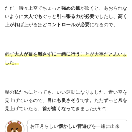
ただ、時々上空でちょっと
強めの風
が吹くと、あおられな
いように
大人でも
ぐっと
引っ張る力が必要
でしたし、
高く
上がれば
上がるほど
コントロールが必要
になるので、
必ず
大人が目を離さずに一緒に行う
ことが大事だと思いま
した。
親の私たちにとっても、いい運動になりました。青い空を
見上げているので、
目にも良さそう
です。ただずっと凧を
見上げていたら、
首が痛くなって
きましたが(^^;
お正月らしい
懐かしい昔遊び
を一緒に出来