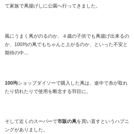
て家族で凧揚げしに公園へ行ってきました。
風にうまく凧がのるのか、４歳の子供でも凧揚げ出来るの
か、100均の凧でもちゃんと上がるのか、といった不安と
期待の中…
100均
ショップダイソーで購入した凧は、途中で糸が取れ
たり切れたりで使用を断念する羽目に。
そして近くのスーパーで
市販の凧
を買い直すというハプニ
ングがありました。