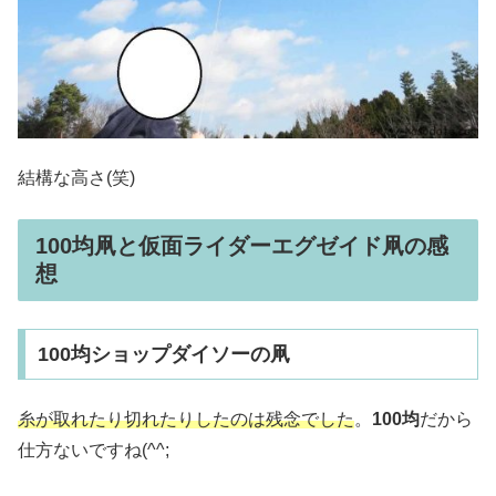
結構な高さ(笑)
100均凧と仮面ライダーエグゼイド凧の感
想
100均ショップダイソーの凧
糸が取れたり切れたりしたのは残念でした
。
100均
だから
仕方ないですね(^^;