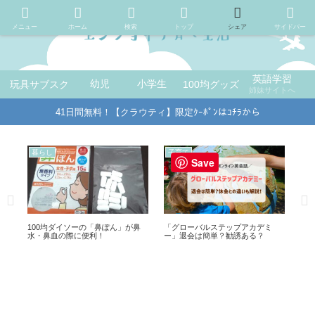
メニュー
ホーム
検索
トップ
シェア
サイドバー
英語学習
玩具サブスク
幼児
小学生
100均グッズ
姉妹サイトへ
41日間無料！【クラウティ】限定ｸｰﾎﾟﾝはｺﾁﾗから
子育て
子育て
子
Save
100均セリアの「水書き練習シー
【ネイティブキャンプ】1,980円と
ス
ト」をお試し！これは便利！
破格なファミリープランを姉妹サ
妹
イトでご紹介！