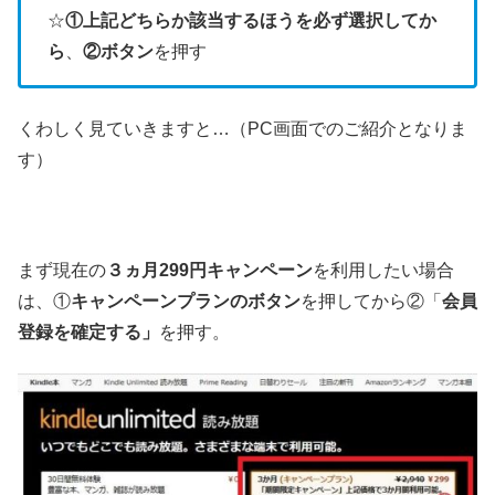
☆
①上記どちらか該当するほうを必ず選択してか
ら
、
②ボタン
を押す
くわしく見ていきますと…（PC画面でのご紹介となりま
す）
まず現在の
３ヵ月299円キャンペーン
を利用したい場合
は、①
キャンペーンプランのボタン
を押してから②「
会員
登録を確定する」
を押す。