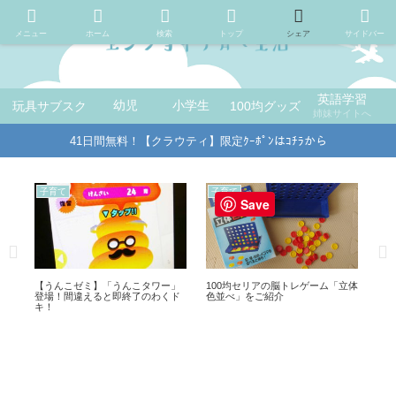
メニュー
ホーム
検索
トップ
シェア
サイドバー
英語学習
玩具サブスク
幼児
小学生
100均グッズ
姉妹サイトへ
41日間無料！【クラウティ】限定ｸｰﾎﾟﾝはｺﾁﾗから
暮らし
食
子
Save
立体
【車内の日よけや目隠しに】100均
100均ダイソーで買える井村屋の
10
セリアの「吸盤クリップ固定タイ
「ちょこっとつぶあん」が重宝！
で
プ」