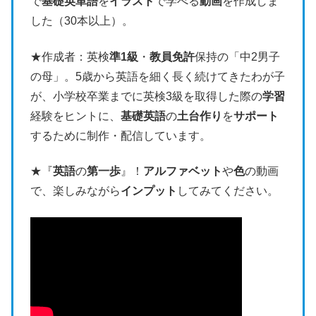
で
基礎英単語
を
イラスト
で学べる
動画
を作成しま
した（30本以上）。
★作成者：英検
準1級
・
教員免許
保持の「中2男子
の母」。5歳から英語を細く長く続けてきたわが子
が、小学校卒業までに英検3級を取得した際の
学習
経験をヒントに、
基礎英語
の
土台作り
を
サポート
するために制作・配信しています。
★『
英語
の
第一歩
』！
アルファベット
や
色
の動画
で、楽しみながら
インプット
してみてください。