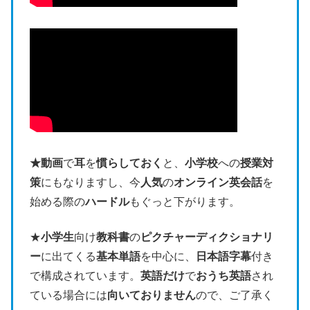
★動画
で
耳
を
慣らしておく
と、
小学校
への
授業対
策
にもなりますし、今
人気
の
オンライン英会話
を
始める際の
ハードル
もぐっと下がります。
★
小学生
向け
教科書
の
ピクチャーディクショナリ
ー
に出てくる
基本単語
を中心に、
日本語字幕
付き
で構成されています。
英語だけ
で
おうち英語
され
ている場合には
向いておりません
ので、ご了承く