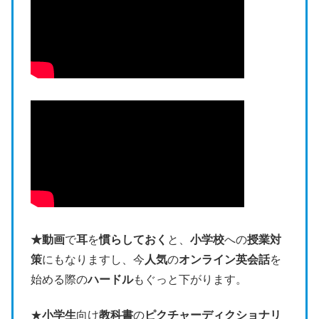
★動画
で
耳
を
慣らしておく
と、
小学校
への
授業対
策
にもなりますし、今
人気
の
オンライン英会話
を
始める際の
ハードル
もぐっと下がります。
★
小学生
向け
教科書
の
ピクチャーディクショナリ