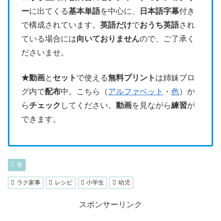
ー
に出てくる
基本単語
を中心に、
日本語字幕
付き
で構成されています。
英語だけ
で
おうち英語
され
ている場合には
向いておりません
ので、ご了承く
ださいませ。
★動画
と
セット
で使える
無料プリント
は姉妹ブロ
グ内で
配布
中。こちら（
アルファベット
・
色
）か
ら
チェック
してください。
動画
を見ながら
練習
が
できます。
食
ラク家事
レシピ
小学生
幼児
スポンサーリンク