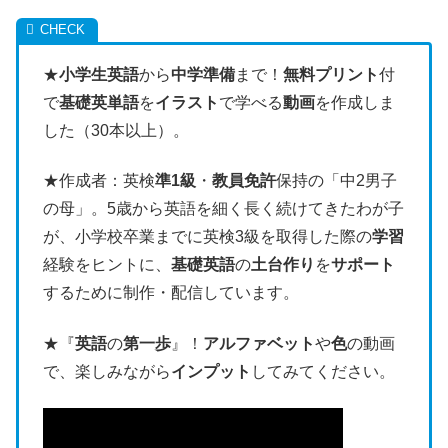
★
小学生英語
から
中学準備
まで！
無料プリント
付
で
基礎英単語
を
イラスト
で学べる
動画
を作成しま
した（30本以上）。
★作成者：英検
準1級
・
教員免許
保持の「中2男子
の母」。5歳から英語を細く長く続けてきたわが子
が、小学校卒業までに英検3級を取得した際の
学習
経験をヒントに、
基礎英語
の
土台作り
を
サポート
するために制作・配信しています。
★『
英語
の
第一歩
』！
アルファベット
や
色
の動画
で、楽しみながら
インプット
してみてください。