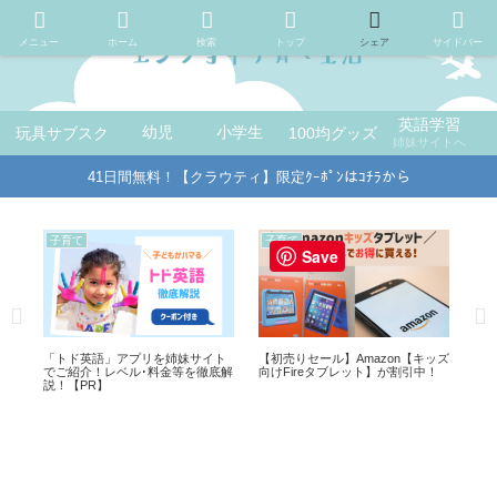
メニュー
ホーム
検索
トップ
シェア
サイドバー
英語学習
玩具サブスク
幼児
小学生
100均グッズ
姉妹サイトへ
41日間無料！【クラウティ】限定ｸｰﾎﾟﾝはｺﾁﾗから
暮らし
子育て
子
Save
ッズ
一応使えるけど…惜しかった100均
【100均おもちゃレビュー】ダイソ
10
！
グッズをご紹介
ーのミニギター
に