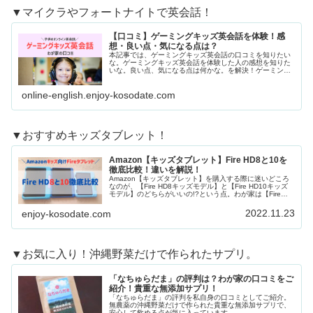
▼マイクラやフォートナイトで英会話！
【口コミ】ゲーミングキッズ英会話を体験！感
想・良い点・気になる点は？
本記事では、ゲーミングキッズ英会話の口コミを知りたい
な。ゲーミングキッズ英会話を体験した人の感想を知りた
いな。良い点、気になる点は何かな。を解決！ゲーミング
キッズ英会話（運営会社：株式会社Play2S...
online-english.enjoy-kosodate.com
▼おすすめキッズタブレット！
Amazon【キッズタブレット】Fire HD8と10を
徹底比較！違いを解説！
Amazon【キッズタブレット】を購入する際に迷いどころ
なのが、【Fire HD8キッズモデル】と【Fire HD10キッズ
モデル】のどちらがいいの!?という点。わが家は【Fire
HD10キッズモデ...
2022.11.23
enjoy-kosodate.com
▼お気に入り！沖縄野菜だけで作られたサプリ。
「なちゅらだま」の評判は？わが家の口コミをご
紹介！貴重な無添加サプリ！
「なちゅらだま」の評判を私自身の口コミとしてご紹介。
無農薬の沖縄野菜だけで作られた貴重な無添加サプリで、
安心して飲める点が気に入っています。