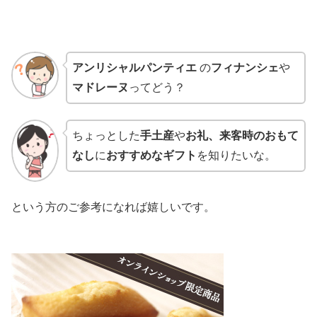
アンリシャルパンティエ
の
フィナンシェ
や
マドレーヌ
ってどう？
ちょっとした
手土産
や
お礼、来客時のおもて
なし
に
おすすめなギフト
を知りたいな。
という方のご参考になれば嬉しいです。