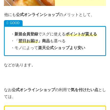
他にも
公式オンラインショップ
のメリットとして、
・
新規会員登録
でスグに使える
ポイントが貰える
・「
翌日お届け
」商品
も選べる
・モノによって
楽天公式ショップより安い
などがあります。
なお
公式オンラインショップ
の利用で
気を付けたい点
とし
ては、