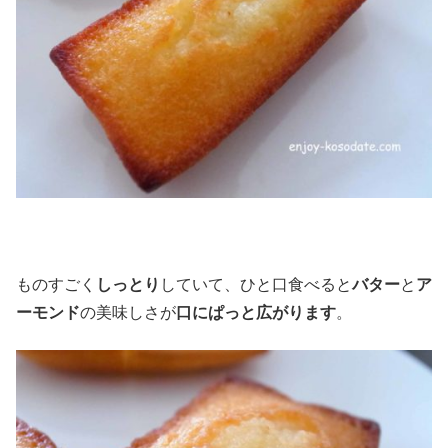
ものすごく
しっとり
していて、ひと口食べると
バター
と
ア
ーモンド
の美味しさが
口にぱっと広がります
。