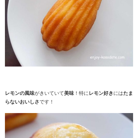
レモンの風味
がきいていて
美味
！特に
レモン好き
には
たま
らないおいしさ
です！