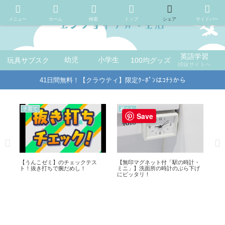
メニュー
ホーム
検索
トップ
シェア
サイドバー
英語学習
玩具サブスク
幼児
小学生
100均グッズ
姉妹サイトへ
41日間無料！【クラウティ】限定ｸｰﾎﾟﾝはｺﾁﾗから
暮らし
子育て
暮
Save
・
100均セリアの小物入れに便利な収
【ネイティブキャンプ】リーディ
【1
げ
納ケースをご紹介！
ングマラソンについて姉妹サイト
ト
でご紹介！
点