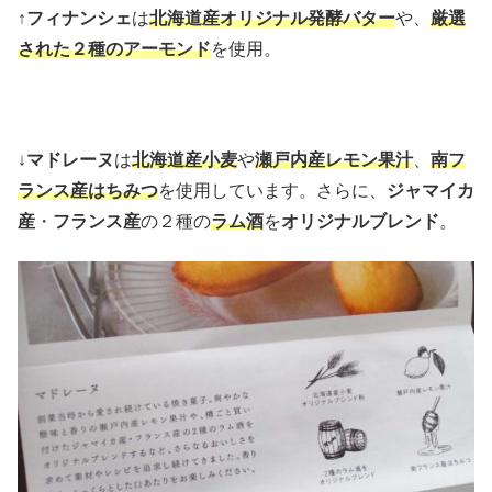
↑
フィナンシェ
は
北海道産オリジナル発酵バター
や、
厳選
された２種のアーモンド
を使用。
↓
マドレーヌ
は
北海道産小麦
や
瀬戸内産レモン果汁
、
南フ
ランス産はちみつ
を使用しています。さらに、
ジャマイカ
産
・
フランス産
の２種の
ラム酒
を
オリジナルブレンド
。