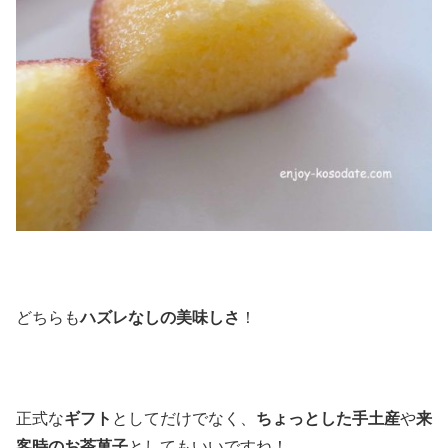
どちらも
ハズレなしの美味しさ
！
正式な
ギフト
としてだけでなく、
ちょっとした手土産
や
来
客時のお茶菓子
としてもいいですね！