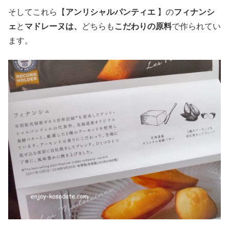
そしてこれら【
アンリシャルパンティエ
】の
フィナンシ
ェ
と
マドレーヌ
は、
どちらも
こだわりの原料
で作られてい
ます。