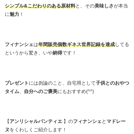
シンプル&こだわりのある原材料
と、その
美味しさ
が本当
に
魅力
！
フィナンシェ
は
年間販売個数ギネス世界記録を達成
してる
というから驚き、いや
納得
です！
プレゼント
には勿論のこと、自宅用として
子供とのおやつ
タイム
、
自分へのご褒美
にもおすすめ(^^)
【
アンリシャルパンティエ
】の
フィナンシェ
と
マドレー
ヌ
をくわしくご紹介します！