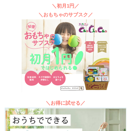
＼初月1円／
＼おもちゃのサブスク／
＼お得に試せる／