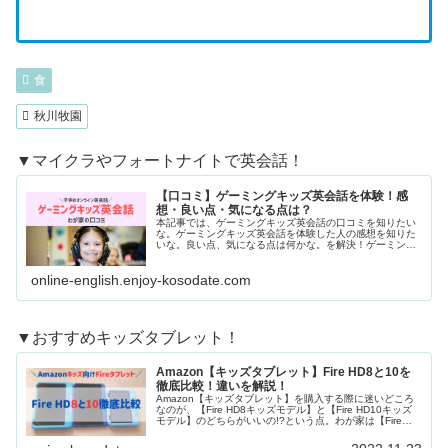
食
秋川牧園
▼マイクラやフォートナイトで英会話！
【口コミ】ゲーミングキッズ英会話を体験！感
想・良い点・気になる点は？
本記事では、ゲーミングキッズ英会話の口コミを知りたい
な。ゲーミングキッズ英会話を体験した人の感想を知りた
いな。良い点、気になる点は何かな。を解決！ゲーミング
キッズ英会話（運営会社：株式会社Play2S...
online-english.enjoy-kosodate.com
▼おすすめキッズタブレット！
Amazon【キッズタブレット】Fire HD8と10を
徹底比較！違いを解説！
Amazon【キッズタブレット】を購入する際に迷いどころ
なのが、【Fire HD8キッズモデル】と【Fire HD10キッズ
モデル】のどちらがいいの!?という点。わが家は【Fire
HD10キッズモデ...