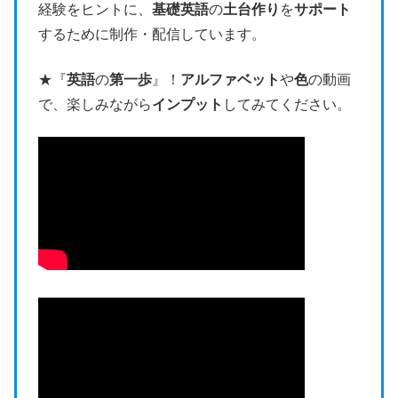
経験をヒントに、
基礎英語
の
土台作り
を
サポート
するために制作・配信しています。
★『
英語
の
第一歩
』！
アルファベット
や
色
の動画
で、楽しみながら
インプット
してみてください。