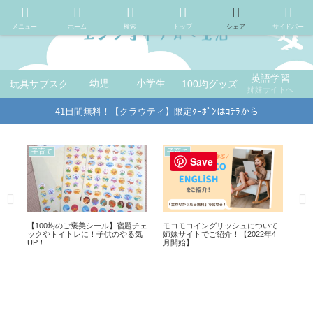
メニュー
ホーム
検索
トップ
シェア
サイドバー
英語学習
玩具サブスク
幼児
小学生
100均グッズ
姉妹サイトへ
41日間無料！【クラウティ】限定ｸｰﾎﾟﾝはｺﾁﾗから
暮らし
暮らし
Save
リッシュについて
100均ダイソーの【コーナーパン
100均ダイソーのマスキン
介！【2022年4
チ】角を丸くできるスグレモノ！
売り場がすごい！