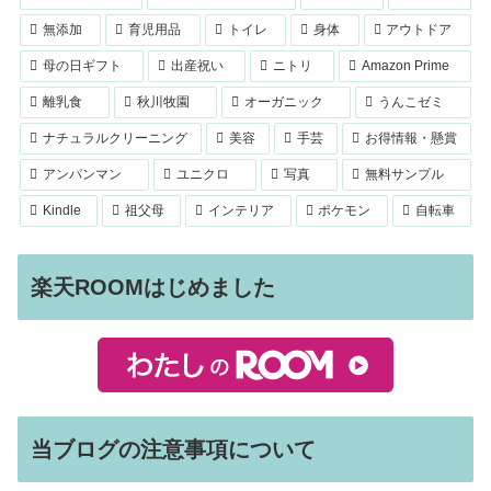
無添加
育児用品
トイレ
身体
アウトドア
母の日ギフト
出産祝い
ニトリ
Amazon Prime
離乳食
秋川牧園
オーガニック
うんこゼミ
ナチュラルクリーニング
美容
手芸
お得情報・懸賞
アンパンマン
ユニクロ
写真
無料サンプル
Kindle
祖父母
インテリア
ポケモン
自転車
楽天ROOMはじめました
当ブログの注意事項について