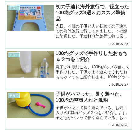
ている可能性もあ...
初の子連れ海外旅行で、役立った
子育て
100均グッズ3選＆おススメ準備
品
先日、４歳の子供と夫と初めての子連れ
での海外旅行に行ってきました。その際
に準備した、子連れ海外旅行に特に役立
った100均グッズ３つと、その他おススメ
2016.07.28
の100均グッズをご紹介したいと思いま
す。子連れ海外...
100均グッズで手作りしたおもち
子育て
ゃ２つをご紹介
息子が１歳前ごろ、100均グッズを使って
手作りした、子供がよく遊んでくれたお
もちゃ２つをご紹介します。100均グッズ
で手作りしたおもちゃ２つをご紹介ご紹
2016.07.27
介している商品情報は記事執筆時のもの
となり、今後...
子供がハマった、長く遊べた、
子育て
100均の空気入れと風船
子供がハマって長く遊んでいる、お気に
入りの100均グッズ２つをご紹介します。
子どもがハマって長く遊んでいる、お気
に入りの100均グッズ２つご紹介している
2016.07.26
商品情報は記事執筆時のものとなり、今
後変更や廃番...