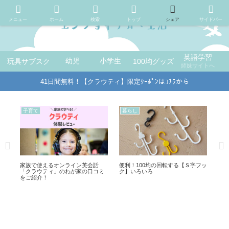
メニュー
ホーム
検索
トップ
シェア
サイドバー
英語学習
玩具サブスク
幼児
小学生
100均グッズ
姉妹サイトへ
41日間無料！【クラウティ】限定ｸｰﾎﾟﾝはｺﾁﾗから
子育て
暮らし
子
プ】
家族で使えるオンライン英会話
便利！100均の回転する【Ｓ字フッ
【1
ち
「クラウティ」のわが家の口コミ
ク】いろいろ
ジ
をご紹介！
で