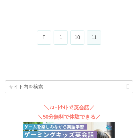
前
1
10
11
へ
＼ﾌｫｰﾄﾅｲﾄで英会話／
＼50分無料で体験できる／