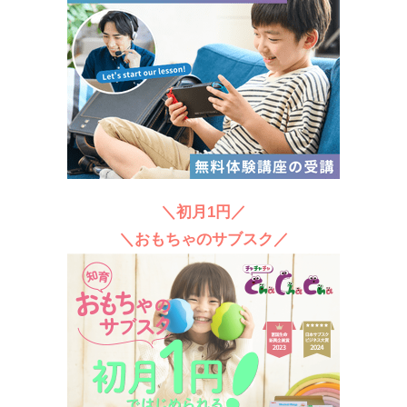
＼初月1円／
＼おもちゃのサブスク／