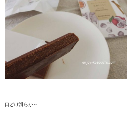
口どけ滑らか～