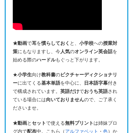
★動画
で
耳
を
慣らしておく
と、
小学校
への
授業対
策
にもなりますし、今
人気
の
オンライン英会話
を
始める際の
ハードル
もぐっと下がります。
★
小学生
向け
教科書
の
ピクチャーディクショナリ
ー
に出てくる
基本単語
を中心に、
日本語字幕
付き
で構成されています。
英語だけ
で
おうち英語
され
ている場合には
向いておりません
ので、ご了承く
ださいませ。
★動画
と
セット
で使える
無料プリント
は姉妹ブロ
グ内で
配布
中。こちら（
アルファベット
・
色
）か