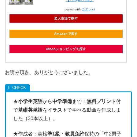
posted with
カエレバ
楽天市場で探す
Amazonで探す
Yahooショッピングで探す
お読み頂き、ありがとうございました。
★
小学生英語
から
中学準備
まで！
無料プリント
付
で
基礎英単語
を
イラスト
で学べる
動画
を作成しま
した（30本以上）。
★作成者：英検
準1級
・
教員免許
保持の「中2男子