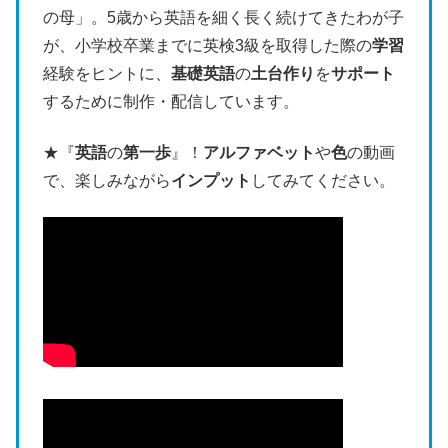
の母」。5歳から英語を細く長く続けてきたわが子
が、小学校卒業までに英検3級を取得した際の
学習
経験をヒントに、
基礎英語
の
土台作り
を
サポート
するために制作・配信しています。
★『
英語
の
第一歩
』！
アルファベット
や
色
の動画
で、楽しみながら
インプット
してみてください。