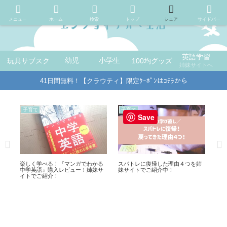
メニュー
ホーム
検索
トップ
シェア
サイドバー
英語学習
玩具サブスク
幼児
小学生
100均グッズ
姉妹サイトへ
41日間無料！【クラウティ】限定ｸｰﾎﾟﾝはｺﾁﾗから
子育て
子育て
暮
Save
楽しく学べる！『マンガでわかる
スパトレに復帰した理由４つを姉
【車
」
中学英語』購入レビュー！姉妹サ
妹サイトでご紹介中！
セ
イトでご紹介！
プ