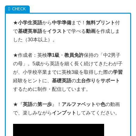
★
小学生英語
から
中学準備
まで！
無料プリント
付
で
基礎英単語
を
イラスト
で学べる
動画
を作成しま
した（30本以上）。
★作成者：英検
準1級
・
教員免許
保持の「中2男子
の母」。5歳から英語を細く長く続けてきたわが子
が、小学校卒業までに英検3級を取得した際の
学習
経験をヒントに、
基礎英語
の
土台作り
を
サポート
するために制作・配信しています。
★『
英語
の
第一歩
』！
アルファベット
や
色
の動画
で、楽しみながら
インプット
してみてください。