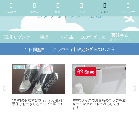
メニュー
ホーム
検索
トップ
シェア
サイドバー
英語学習
玩具サブスク
幼児
小学生
100均グッズ
姉妹サイトへ
41日間無料！【クラウティ】限定ｸｰﾎﾟﾝはｺﾁﾗから
暮らし
暮らし
Save
所のコップを逆
ペットボトルに取付！100均キャン
100均ダイソーで自転車の鍵を
吊るしてま
ドゥの結露取りワイパーをご紹
てみました！
介！