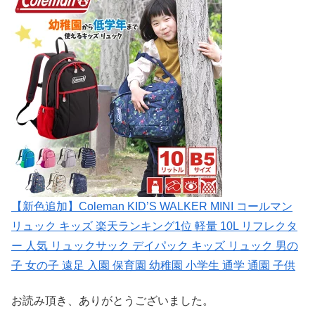
【新色追加】Coleman KID’S WALKER MINI コールマン
リュック キッズ 楽天ランキング1位 軽量 10L リフレクタ
ー 人気 リュックサック デイパック キッズ リュック 男の
子 女の子 遠足 入園 保育園 幼稚園 小学生 通学 通園 子供
お読み頂き、ありがとうございました。