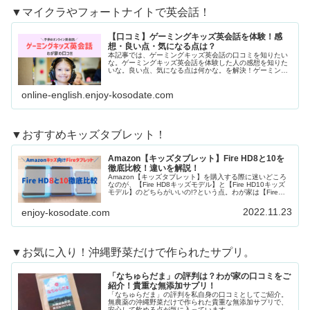
▼マイクラやフォートナイトで英会話！
【口コミ】ゲーミングキッズ英会話を体験！感
想・良い点・気になる点は？
本記事では、ゲーミングキッズ英会話の口コミを知りたい
な。ゲーミングキッズ英会話を体験した人の感想を知りた
いな。良い点、気になる点は何かな。を解決！ゲーミング
キッズ英会話（運営会社：株式会社Play2S...
online-english.enjoy-kosodate.com
▼おすすめキッズタブレット！
Amazon【キッズタブレット】Fire HD8と10を
徹底比較！違いを解説！
Amazon【キッズタブレット】を購入する際に迷いどころ
なのが、【Fire HD8キッズモデル】と【Fire HD10キッズ
モデル】のどちらがいいの!?という点。わが家は【Fire
HD10キッズモデ...
2022.11.23
enjoy-kosodate.com
▼お気に入り！沖縄野菜だけで作られたサプリ。
「なちゅらだま」の評判は？わが家の口コミをご
紹介！貴重な無添加サプリ！
「なちゅらだま」の評判を私自身の口コミとしてご紹介。
無農薬の沖縄野菜だけで作られた貴重な無添加サプリで、
安心して飲める点が気に入っています。