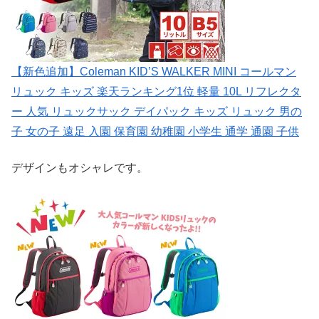
【新色追加】Coleman KID’S WALKER MINI コールマン
リュック キッズ 楽天ランキング1位 軽量 10L リフレクタ
ー 人気 リュックサック デイパック キッズ リュック 男の
子 女の子 遠足 入園 保育園 幼稚園 小学生 通学 通園 子供
デザインもオシャレです。