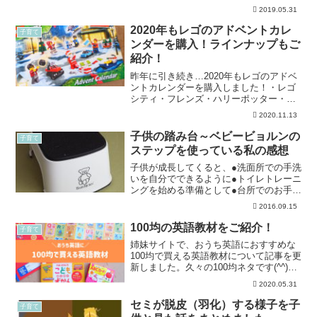
ポケットティッシュに一目惚れ。ひとき
2019.05.31
わカッコ可愛い？デザインの上、日本
製、８個入り、水に流せる･･･という点が
2020年もレゴのアドベントカレ
子育て
気に入り購入し...
ンダーを購入！ラインナップもご
紹介！
昨年に引き続き…2020年もレゴのアドベ
ントカレンダーを購入しました！・レゴ
シティ・フレンズ・ハリーポッター・ス
ターウォーズなど、いろいろなラインナ
2020.11.13
ップがあって迷ったけど…その中で、こ
ちらのレゴシティに決定！他のラインナ
子供の踏み台～ベビービョルンの
子育て
ップとともにご紹介し...
ステップを使っている私の感想
子供が成長してくると、●洗面所での手洗
いを自分でできるように●トイレトレーニ
ングを始める準備として●台所でのお手伝
いになどの目的で、踏み台の購入を考え
2016.09.15
る方も多いと思います。踏み台もいろい
ろあって、どれにしようか迷いますよ
100均の英語教材をご紹介！
子育て
ね。我が家はベビービ...
姉妹サイトで、おうち英語におすすめな
100均で買える英語教材について記事を更
新しました。久々の100均ネタです(^^)ぜ
ひチェックしてみて下さいね。
2020.05.31
セミが脱皮（羽化）する様子を子
子育て