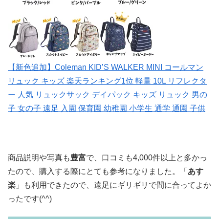
【新色追加】Coleman KID’S WALKER MINI コールマン
リュック キッズ 楽天ランキング1位 軽量 10L リフレクタ
ー 人気 リュックサック デイパック キッズ リュック 男の
子 女の子 遠足 入園 保育園 幼稚園 小学生 通学 通園 子供
商品説明や写真も
豊富
で、口コミも4,000件以上と多かっ
たので、購入する際にとても参考になりました。「
あす
楽
」も利用できたので、遠足にギリギリで間に合ってよか
ったです(^^)