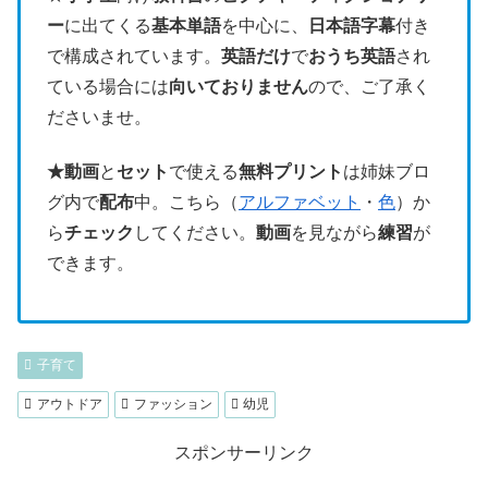
ー
に出てくる
基本単語
を中心に、
日本語字幕
付き
で構成されています。
英語だけ
で
おうち英語
され
ている場合には
向いておりません
ので、ご了承く
ださいませ。
★動画
と
セット
で使える
無料プリント
は姉妹ブロ
グ内で
配布
中。こちら（
アルファベット
・
色
）か
ら
チェック
してください。
動画
を見ながら
練習
が
できます。
子育て
アウトドア
ファッション
幼児
スポンサーリンク