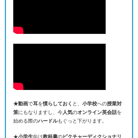
★動画
で
耳
を
慣らしておく
と、
小学校
への
授業対
策
にもなりますし、今
人気
の
オンライン英会話
を
始める際の
ハードル
もぐっと下がります。
★
小学生
向け
教科書
の
ピクチャーディクショナリ