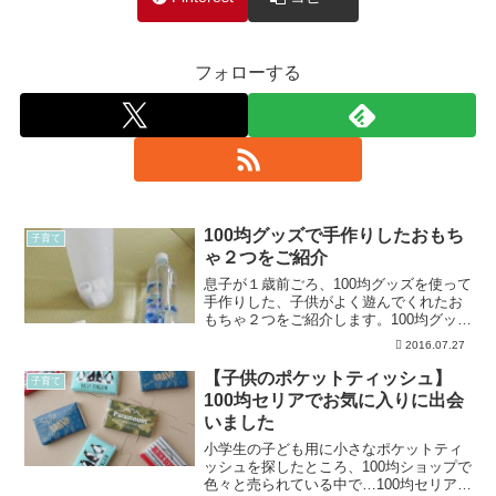
フォローする
100均グッズで手作りしたおもち
子育て
ゃ２つをご紹介
息子が１歳前ごろ、100均グッズを使って
手作りした、子供がよく遊んでくれたお
もちゃ２つをご紹介します。100均グッズ
で手作りしたおもちゃ２つをご紹介ご紹
2016.07.27
介している商品情報は記事執筆時のもの
となり、今後変更や廃番の可能性もあり
【子供のポケットティッシュ】
子育て
ます。また店舗に...
100均セリアでお気に入りに出会
いました
小学生の子ども用に小さなポケットティ
ッシュを探したところ、100均ショップで
色々と売られている中で…100均セリアの